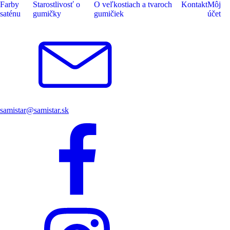
Farby
Starostlivosť o
O veľkostiach a tvaroch
Kontakt
Môj
saténu
gumičky
gumičiek
účet
samistar@samistar.sk