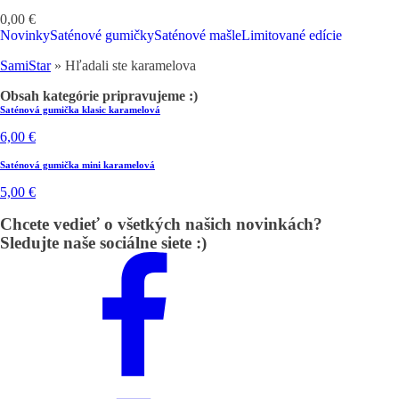
0,00
€
Novinky
Saténové gumičky
Saténové mašle
Limitované edície
SamiStar
»
Hľadali ste karamelova
Obsah kategórie pripravujeme :)
Saténová gumička klasic karamelová
6,00
€
Saténová gumička mini karamelová
5,00
€
Chcete vedieť o všetkých našich novinkách?
Sledujte naše sociálne siete :)