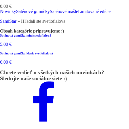
0,00
€
Novinky
Saténové gumičky
Saténové mašle
Limitované edície
SamiStar
»
Hľadali ste svetlofialova
Obsah kategórie pripravujeme :)
Saténová gumička mini svetlofialová
5,00
€
Saténová gumička klasic svetlofialová
6,00
€
Chcete vedieť o všetkých našich novinkách?
Sledujte naše sociálne siete :)