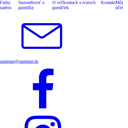
Farby
Starostlivosť o
O veľkostiach a tvaroch
Kontakt
Môj
saténu
gumičky
gumičiek
účet
samistar@samistar.sk